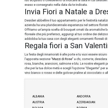
tuo acquisto ti chiederemo di indicare la data in cui desideri
evaso e consegnato nella data da te indicata.
Invia Fiori a Natale a Dr
Desideri abbellire il tuo appartamento per le festività nataliz
azienda ha una pluridecennale esperienza nel settore florist
Offriamo un’ampia scelta di bouquet ornati da aromatiche ba
floreale che più preferisci, aggiungi al tuo ordine dei delizios
addobba la tua casa con degli eleganti ornamenti floreali di 
Regala fiori a San Valent
La festa degli innamorati è alle porte e tu vuoi essere sicu
l’apposita sezione “
Mazzi di Rose
” a chi, come te, desidera 
rosa, bianche, arancioni, salmone e blu. Le nostre eleganti
che per la tua dolce metà e scegli l’opzione “Elegante” per a
vino bianco o rosso e delle golose praline al cioccolato o al
ALBANIA
ANDORRA
AUSTRIA
AZERBAIGIAN