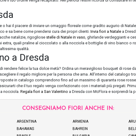
 che il tuo ordine venga recapitato. Nei periodi festivi ricorda di consultare in
esda
ie o hai il piacere di inviare un omaggio floreale come gradito augurio di Natale 
ico e sa bene come prendersi cura dei propri clienti.
Invia fiori a Natale
a Dresda
cche natalizie, rigogliose
stelle di Natale in vaso
, ghirlande verdeggianti e ces
i extra, quali praline al cioccolato o alla nocciola e bottiglie di vino bianco o r
altissima qualità.
ino a Dresda
ro di rendere felice la tua dolce metà? Ordina un meraviglioso bouquet di rose
scegliere il regalo migliore per la persona che ama. All’interno del catalogo trove
 proposte in catalogo comprendono fino ad un massimo di quaranta rose rosse. R
ssicurarti che il tuo regalo venga confezionato con i materiali più pregati. Prim
la nocciola.
Regala fiori a San Valentino
a Dresda con McFlora e sorprendi la p
CONSEGNIAMO FIORI ANCHE IN:
ARGENTINA
ARMENIA
ARU
BAHAMAS
BAHREIN
BEL