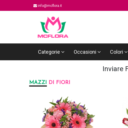
info@mcflora.it
Categorie
Occasioni
Colori
Inviare 
MAZZI
DI FIORI