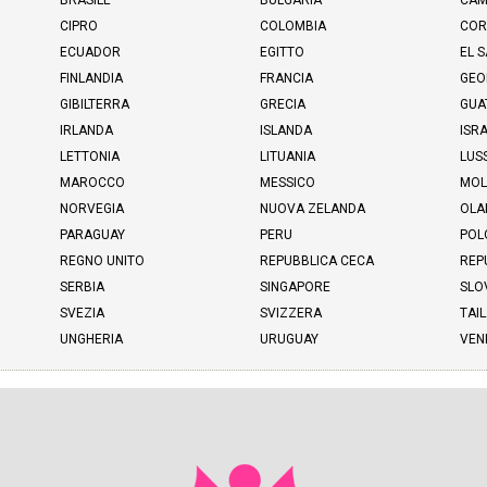
BRASILE
BULGARIA
CAM
CIPRO
COLOMBIA
COR
ECUADOR
EGITTO
EL 
FINLANDIA
FRANCIA
GEO
GIBILTERRA
GRECIA
GUA
IRLANDA
ISLANDA
ISR
LETTONIA
LITUANIA
LUS
MAROCCO
MESSICO
MOL
NORVEGIA
NUOVA ZELANDA
OLA
PARAGUAY
PERU
POL
REGNO UNITO
REPUBBLICA CECA
REP
SERBIA
SINGAPORE
SLO
SVEZIA
SVIZZERA
TAI
UNGHERIA
URUGUAY
VEN