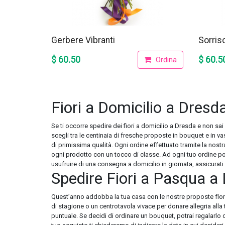
Gerbere Vibranti
Sorris
$ 60.50
$ 60.5
Ordina
Fiori a Domicilio a Dresd
Se ti occorre spedire dei fiori a domicilio a Dresda e non sai
scegli tra le centinaia di fresche proposte in bouquet e in va
di primissima qualità. Ogni ordine effettuato tramite la nost
ogni prodotto con un tocco di classe. Ad ogni tuo ordine po
usufruire di una consegna a domicilio in giornata, assicurati 
Spedire Fiori a Pasqua a
Quest’anno addobba la tua casa con le nostre proposte flore
di stagione o un centrotavola vivace per donare allegria all
puntuale. Se decidi di ordinare un bouquet, potrai regalarlo o