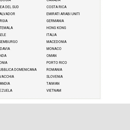
BOGIA
CANADA
EA DEL SUD
COSTA RICA
SALVADOR
EMIRATI ARABI UNITI
RGIA
GERMANIA
TEMALA
HONG KONG
AELE
ITALIA
SEMBURGO
MACEDONIA
DAVIA
MONACO
NDA
OMAN
ONIA
PORTO RICO
UBBLICA DOMENICANA
ROMANIA
VACCHIA
SLOVENIA
LANDIA
TAIWAN
EZUELA
VIETNAM