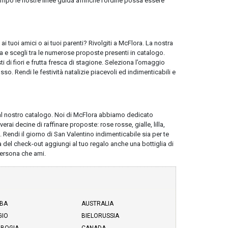
 tempo le nostre linee guida affinché l’ordine possa essere
ai tuoi amici o ai tuoi parenti? Rivolgiti a McFlora. La nostra
 e scegli tra le numerose proposte presenti in catalogo.
ti di fiori e frutta fresca di stagione. Seleziona l’omaggio
osso. Rendi le festività natalizie piacevoli ed indimenticabili e
 dal nostro catalogo. Noi di McFlora abbiamo dedicato
rai decine di raffinare proposte: rose rosse, gialle, lilla,
endi il giorno di San Valentino indimenticabile sia per te
a del check-out aggiungi al tuo regalo anche una bottiglia di
ersona che ami.
BA
AUSTRALIA
GIO
BIELORUSSIA