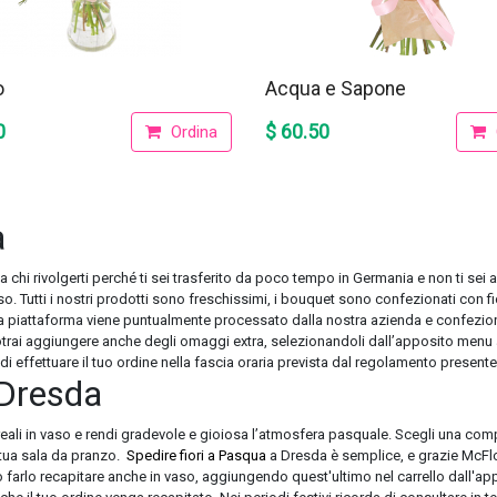
o
Acqua e Sapone
0
$ 60.50
Ordina
a
 a chi rivolgerti perché ti sei trasferito da poco tempo in Germania e non ti sei
so. Tutti i nostri prodotti sono freschissimi, i bouquet sono confezionati con f
ra piattaforma viene puntualmente processato dalla nostra azienda e confezionat
trai aggiungere anche degli omaggi extra, selezionandoli dall’apposito menu a
di effettuare il tuo ordine nella fascia oraria prevista dal regolamento presente
 Dresda
ali in vaso e rendi gradevole e gioiosa l’atmosfera pasquale. Scegli una compo
a tua sala da pranzo.
Spedire fiori a Pasqua
a Dresda è semplice, e grazie McFlo
 farlo recapitare anche in vaso, aggiungendo quest'ultimo nel carrello dall'appo