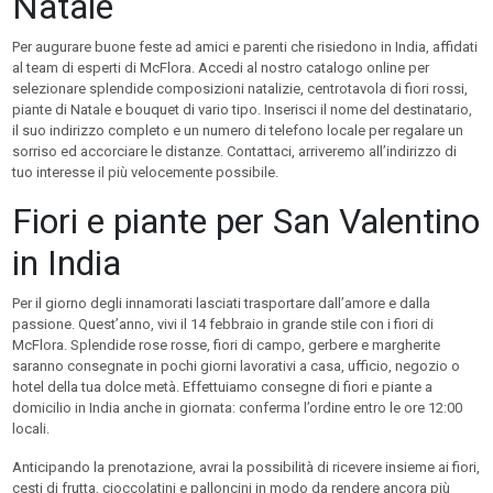
Natale
Per augurare buone feste ad amici e parenti che risiedono in India, affidati
al team di esperti di McFlora. Accedi al nostro catalogo online per
selezionare splendide composizioni natalizie, centrotavola di fiori rossi,
piante di Natale e bouquet di vario tipo. Inserisci il nome del destinatario,
il suo indirizzo completo e un numero di telefono locale per regalare un
sorriso ed accorciare le distanze. Contattaci, arriveremo all’indirizzo di
tuo interesse il più velocemente possibile.
Fiori e piante per San Valentino
in India
Per il giorno degli innamorati lasciati trasportare dall’amore e dalla
passione. Quest’anno, vivi il 14 febbraio in grande stile con i fiori di
McFlora. Splendide rose rosse, fiori di campo, gerbere e margherite
saranno consegnate in pochi giorni lavorativi a casa, ufficio, negozio o
hotel della tua dolce metà. Effettuiamo consegne di fiori e piante a
domicilio in India anche in giornata: conferma l’ordine entro le ore 12:00
locali.
Anticipando la prenotazione, avrai la possibilità di ricevere insieme ai fiori,
cesti di frutta, cioccolatini e palloncini in modo da rendere ancora più