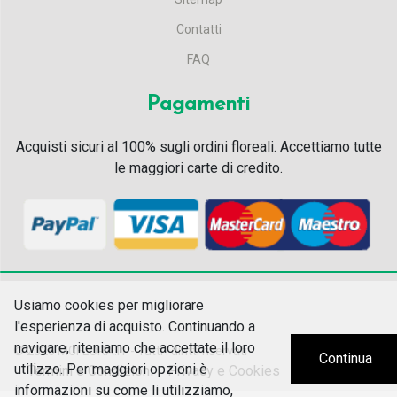
Contatti
FAQ
Pagamenti
Acquisti sicuri al 100% sugli ordini floreali. Accettiamo tutte
le maggiori carte di credito.
Usiamo cookies per migliorare
l'esperienza di acquisto. Continuando a
navigare, riteniamo che accettate il loro
© 2026
MCFLORA.IT - Tutti i diritti riservati
Continua
utilizzo. Per maggiori opzioni è
Termini e Condizioni
Privacy e Cookies
informazioni su come li utilizziamo,