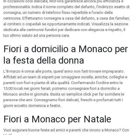
In occasioni così delicate, McFlora garantisce ancora più efficienza e
professionalità. Indica il nome completo del defunto, l’indirizzo esatto di
consegna, un numero di telefono fisso reperibile e l’orario della
cerimonia. Effettuiamo consegne a casa del defunto, a casa dei familiari,
al cimitero o ospedali se opportunamente indicati. Visualizza la sezione
dedicata alle cerimonie funebri per dedicare con eleganza e rispetto, il
tuo ultimo saluto ad una persona cara.
Fiori a domicilio a Monaco per
la festa della donna
L’8 marzo è ormai alle porte, quest’anno non farti trovare impreparato.
Affidati ad un team di esperti per omaggiare sorelle, amiche, colleghe e
parenti con fiori e piante di alta qualità. Confermando l’ordine entro le
15:00 locali nei giorni feriali, potremo consegnare fiori a domicilio a
Monaco anche in giornata. Basta un semplice click per far sorridere le
persone che ami. Consegnamo fiori delicati, freschi e profumati tutti i
giorni eccetto domenica e festivi.
Fiori a Monaco per Natale
Vuoi augurare buone feste ad amici e parenti che vivono a Monaco? Con