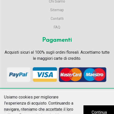
Chi Siamo
Sitemap
Contatti
FAQ
Pagamenti
Acquisti sicuri al 100% sugli ordini floreali. Accettiamo tutte
le maggiori carte di credito.
Usiamo cookies per migliorare
l'esperienza di acquisto. Continuando a
navigare, riteniamo che accettate il loro
© 2026
MCFLORA.IT - Tutti i diritti riservati
Continua