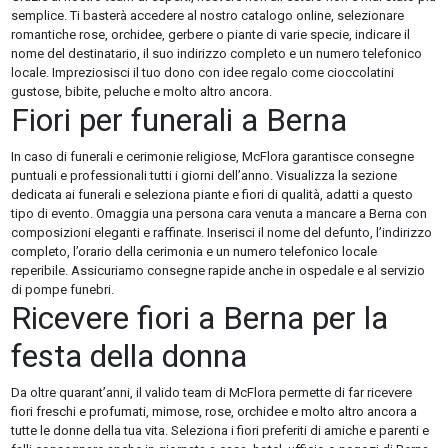
semplice. Ti basterà accedere al nostro catalogo online, selezionare
romantiche rose, orchidee, gerbere o piante di varie specie, indicare il
nome del destinatario, il suo indirizzo completo e un numero telefonico
locale. Impreziosisci il tuo dono con idee regalo come cioccolatini
gustose, bibite, peluche e molto altro ancora.
Fiori per funerali a Berna
In caso di funerali e cerimonie religiose, McFlora garantisce consegne
puntuali e professionali tutti i giorni dell’anno. Visualizza la sezione
dedicata ai funerali e seleziona piante e fiori di qualità, adatti a questo
tipo di evento. Omaggia una persona cara venuta a mancare a Berna con
composizioni eleganti e raffinate. Inserisci il nome del defunto, l’indirizzo
completo, l’orario della cerimonia e un numero telefonico locale
reperibile. Assicuriamo consegne rapide anche in ospedale e al servizio
di pompe funebri.
Ricevere fiori a Berna per la
festa della donna
Da oltre quarant’anni, il valido team di McFlora permette di far ricevere
fiori freschi e profumati, mimose, rose, orchidee e molto altro ancora a
tutte le donne della tua vita. Seleziona i fiori preferiti di amiche e parenti e