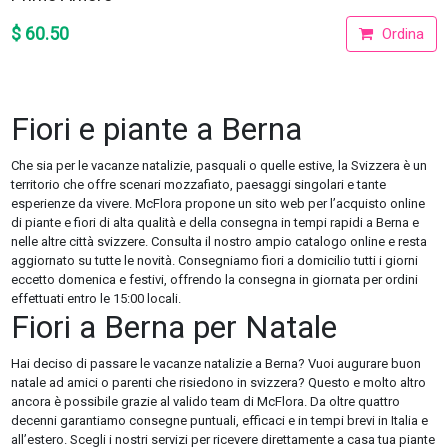
$ 60.50
Ordina
Fiori e piante a Berna
Che sia per le vacanze natalizie, pasquali o quelle estive, la Svizzera è un
territorio che offre scenari mozzafiato, paesaggi singolari e tante
esperienze da vivere. McFlora propone un sito web per l’acquisto online
di piante e fiori di alta qualità e della consegna in tempi rapidi a Berna e
nelle altre città svizzere. Consulta il nostro ampio catalogo online e resta
aggiornato su tutte le novità. Consegniamo fiori a domicilio tutti i giorni
eccetto domenica e festivi, offrendo la consegna in giornata per ordini
effettuati entro le 15:00 locali.
Fiori a Berna per Natale
Hai deciso di passare le vacanze natalizie a Berna? Vuoi augurare buon
natale ad amici o parenti che risiedono in svizzera? Questo e molto altro
ancora è possibile grazie al valido team di McFlora. Da oltre quattro
decenni garantiamo consegne puntuali, efficaci e in tempi brevi in Italia e
all’estero. Scegli i nostri servizi per ricevere direttamente a casa tua piante