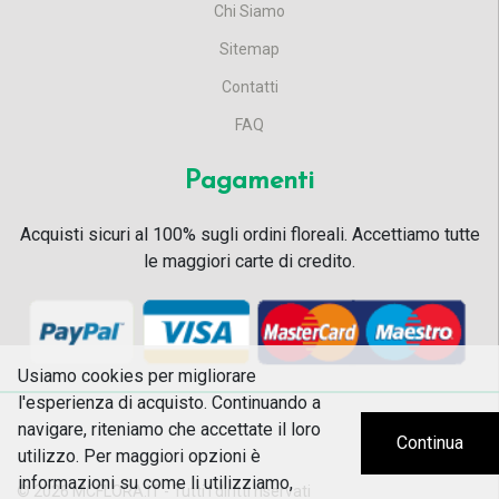
Chi Siamo
Sitemap
Contatti
FAQ
Pagamenti
Acquisti sicuri al 100% sugli ordini floreali. Accettiamo tutte
le maggiori carte di credito.
Usiamo cookies per migliorare
l'esperienza di acquisto. Continuando a
navigare, riteniamo che accettate il loro
Continua
utilizzo. Per maggiori opzioni è
informazioni su come li utilizziamo,
© 2026
MCFLORA.IT - Tutti i diritti riservati